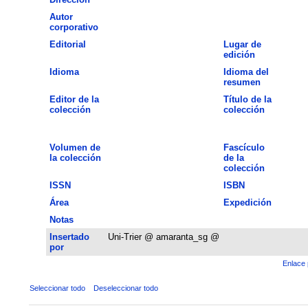
Autor
corporativo
Editorial
Lugar de
edición
Idioma
Idioma del
resumen
Editor de la
Título de la
colección
colección
Volumen de
Fascículo
la colección
de la
colección
ISSN
ISBN
Área
Expedición
Notas
Insertado
Uni-Trier @ amaranta_sg @
por
Enlace 
Seleccionar todo
Deseleccionar todo