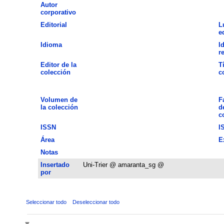
Autor
corporativo
Editorial
L
e
Idioma
I
r
Editor de la
T
colección
c
Volumen de
F
la colección
d
c
ISSN
I
Área
E
Notas
Insertado
Uni-Trier @ amaranta_sg @
por
Seleccionar todo
Deseleccionar todo