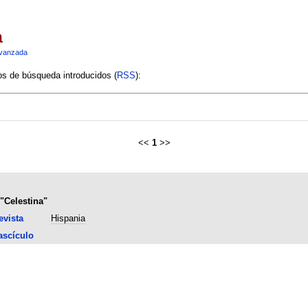
a
vanzada
ios de búsqueda introducidos (
RSS
):
<<
1
>>
 "Celestina"
evista
Hispania
ascículo