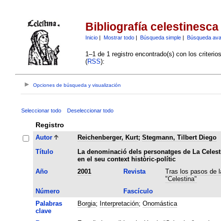
Bibliografía celestinesca
Inicio
|
Mostrar todo
|
Búsqueda simple
|
Búsqueda av
1–1 de 1 registro encontrado(s) con los criteri
(
RSS
):
Opciones de búsqueda y visualización
Seleccionar todo
Deseleccionar todo
Registro
Autor
Reichenberger, Kurt
;
Stegmann, Tilbert Diego
Título
La denominació dels personatges de La Celest
en el seu context històric-polític
Año
2001
Revista
Tras los pasos de l
"Celestina"
Número
Fascículo
Palabras
Borgia
;
Interpretación
;
Onomástica
clave