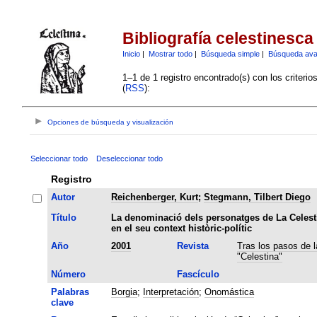
Bibliografía celestinesca
Inicio
|
Mostrar todo
|
Búsqueda simple
|
Búsqueda av
1–1 de 1 registro encontrado(s) con los criteri
(
RSS
):
Opciones de búsqueda y visualización
Seleccionar todo
Deseleccionar todo
Registro
Autor
Reichenberger, Kurt
;
Stegmann, Tilbert Diego
Título
La denominació dels personatges de La Celest
en el seu context històric-polític
Año
2001
Revista
Tras los pasos de l
"Celestina"
Número
Fascículo
Palabras
Borgia
;
Interpretación
;
Onomástica
clave