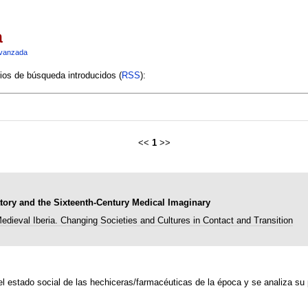
a
vanzada
rios de búsqueda introducidos (
RSS
):
<<
1
>>
tory and the Sixteenth-Century Medical Imaginary
edieval Iberia. Changing Societies and Cultures in Contact and Transition
 el estado social de las hechiceras/farmacéuticas de la época y se analiza su