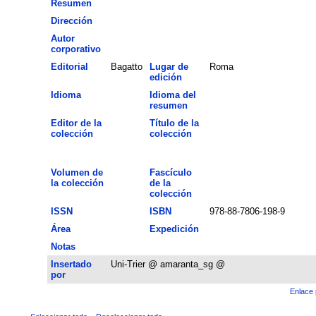
Resumen
Dirección
Autor
corporativo
Editorial
Bagatto
Lugar de
Roma
edición
Idioma
Idioma del
resumen
Editor de la
Título de la
colección
colección
Volumen de
Fascículo
la colección
de la
colección
ISSN
ISBN
978-88-7806-198-9
Área
Expedición
Notas
Insertado
Uni-Trier @ amaranta_sg @
por
Enlace 