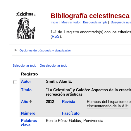
Bibliografía celestinesca
Inicio
|
Mostrar todo
|
Búsqueda simple
|
Búsqueda av
1–1 de 1 registro encontrado(s) con los criteri
(
RSS
):
Opciones de búsqueda y visualización
Seleccionar todo
Deseleccionar todo
Registro
Autor
Smith, Alan E.
Título
"La Celestina" y Galdós: Aspectos de la creaci
recreación artísticas
Año
2012
Revista
Rumbos del hispanismo en
cincuentenario de la AIH
Número
Fascículo
Palabras
Benito Pérez Galdós
;
Pervivencia
clave