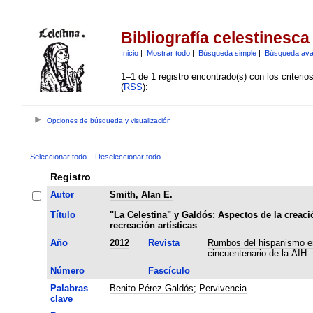
Bibliografía celestinesca
Inicio
|
Mostrar todo
|
Búsqueda simple
|
Búsqueda av
1–1 de 1 registro encontrado(s) con los criteri
(
RSS
):
Opciones de búsqueda y visualización
Seleccionar todo
Deseleccionar todo
Registro
Autor
Smith, Alan E.
Título
"La Celestina" y Galdós: Aspectos de la creaci
recreación artísticas
Año
2012
Revista
Rumbos del hispanismo en
cincuentenario de la AIH
Número
Fascículo
Palabras
Benito Pérez Galdós
;
Pervivencia
clave