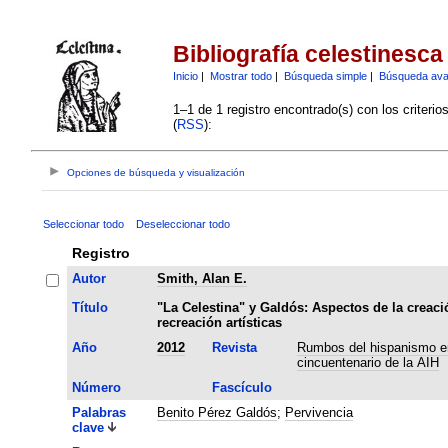
Bibliografía celestinesca
Inicio
|
Mostrar todo
|
Búsqueda simple
|
Búsqueda av
1–1 de 1 registro encontrado(s) con los criteri
(
RSS
):
Opciones de búsqueda y visualización
Seleccionar todo
Deseleccionar todo
Registro
Autor
Smith, Alan E.
Título
"La Celestina" y Galdós: Aspectos de la creaci
recreación artísticas
Año
2012
Revista
Rumbos del hispanismo en
cincuentenario de la AIH
Número
Fascículo
Palabras
Benito Pérez Galdós
;
Pervivencia
clave