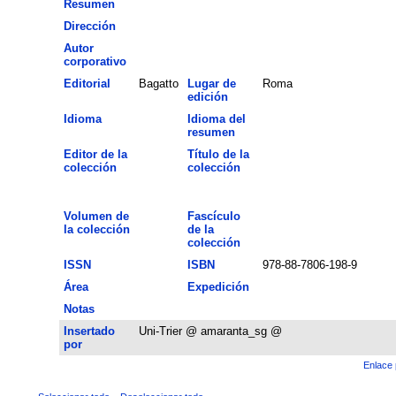
Resumen
Dirección
Autor
corporativo
Editorial
Bagatto
Lugar de
Roma
edición
Idioma
Idioma del
resumen
Editor de la
Título de la
colección
colección
Volumen de
Fascículo
la colección
de la
colección
ISSN
ISBN
978-88-7806-198-9
Área
Expedición
Notas
Insertado
Uni-Trier @ amaranta_sg @
por
Enlace 