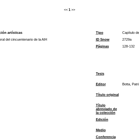
<<
1
>>
ión artísticas
Tipo
Capítulo de
al del cincuentenario de la AIH
ID Snow
2729a
Páginas
128-132
Tesis
Editor
Botta, Patri
Título original
Título
abreviado de
la colección
Edición
Medio
Conferencia