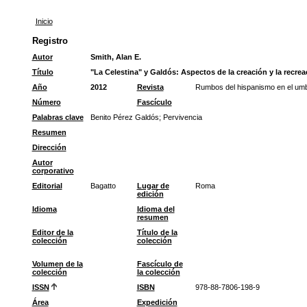
Inicio
Registro
Autor
Smith, Alan E.
Título
"La Celestina" y Galdós: Aspectos de la creación y la recreac
Año
2012
Revista
Rumbos del hispanismo en el umbr
Número
Fascículo
Palabras clave
Benito Pérez Galdós
;
Pervivencia
Resumen
Dirección
Autor
corporativo
Editorial
Bagatto
Lugar de
Roma
edición
Idioma
Idioma del
resumen
Editor de la
Título de la
colección
colección
Volumen de la
Fascículo de
colección
la colección
ISSN
ISBN
978-88-7806-198-9
Área
Expedición