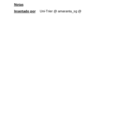
Notas
Insertado por
Uni-Trier @ amaranta_sg @