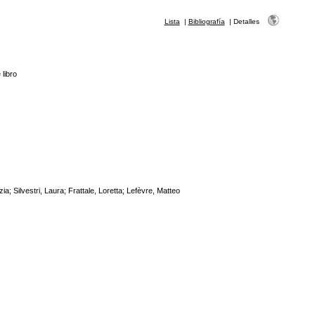
Lista
|
Bibliografía
|
Detalles
 libro
zia; Silvestri, Laura; Frattale, Loretta; Lefèvre, Matteo