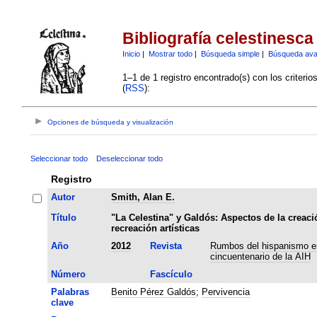
Bibliografía celestinesca
Inicio
|
Mostrar todo
|
Búsqueda simple
|
Búsqueda av
1–1 de 1 registro encontrado(s) con los criteri
(
RSS
):
Opciones de búsqueda y visualización
Seleccionar todo
Deseleccionar todo
Registro
Autor
Smith, Alan E.
Título
"La Celestina" y Galdós: Aspectos de la creaci
recreación artísticas
Año
2012
Revista
Rumbos del hispanismo en
cincuentenario de la AIH
Número
Fascículo
Palabras
Benito Pérez Galdós
;
Pervivencia
clave