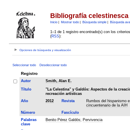
Bibliografía celestinesca
Inicio
|
Mostrar todo
|
Búsqueda simple
|
Búsqueda av
1–1 de 1 registro encontrado(s) con los criteri
(
RSS
):
Opciones de búsqueda y visualización
Seleccionar todo
Deseleccionar todo
Registro
Autor
Smith, Alan E.
Título
"La Celestina" y Galdós: Aspectos de la creaci
recreación artísticas
Año
2012
Revista
Rumbos del hispanismo en
cincuentenario de la AIH
Número
Fascículo
Palabras
Benito Pérez Galdós
;
Pervivencia
clave