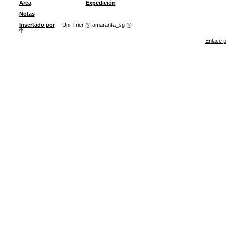
Área
Expedición
Notas
Insertado por
Uni-Trier @ amaranta_sg @
Enlace p