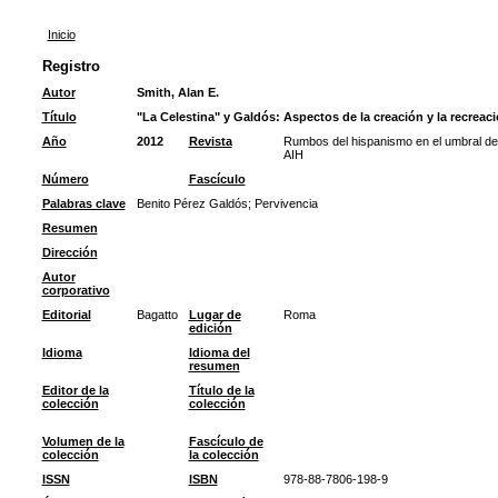
Inicio
Registro
Autor
Smith, Alan E.
Título
"La Celestina" y Galdós: Aspectos de la creación y la recreaci
Año
2012
Revista
Rumbos del hispanismo en el umbral del
AIH
Número
Fascículo
Palabras clave
Benito Pérez Galdós
;
Pervivencia
Resumen
Dirección
Autor
corporativo
Editorial
Bagatto
Lugar de
Roma
edición
Idioma
Idioma del
resumen
Editor de la
Título de la
colección
colección
Volumen de la
Fascículo de
colección
la colección
ISSN
ISBN
978-88-7806-198-9