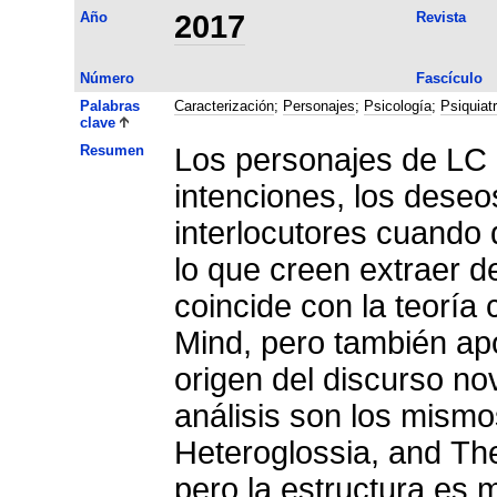
Año
2017
Revista
Número
Fascículo
Palabras
Caracterización
;
Personajes
;
Psicología
;
Psiquiatr
clave
Resumen
Los personajes de LC i
intenciones, los deseo
interlocutores cuando 
lo que creen extraer d
coincide con la teoría
Mind, pero también apo
origen del discurso nov
análisis son los mismos
Heteroglossia, and Th
pero la estructura es 