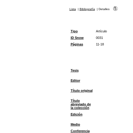
Lista
|
Bibliografía
|
Detalles
Tipo
Artículo
ID Snow
0031
Páginas
11-18
Tesis
Editor
Título original
Título
abreviado de
la colección
Edición
Medio
Conferencia