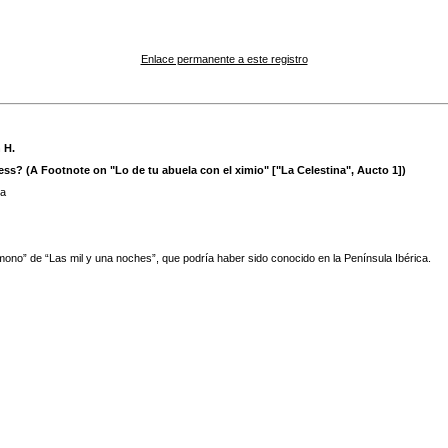
Enlace permanente a este registro
 H.
? (A Footnote on "Lo de tu abuela con el ximio" ["La Celestina", Aucto 1])
a
mono” de “Las mil y una noches”, que podría haber sido conocido en la Península Ibérica.