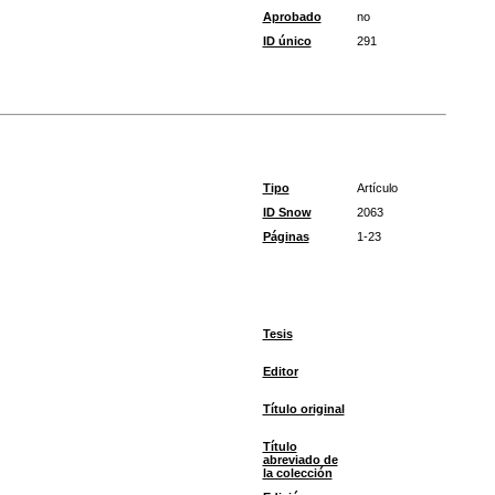
Aprobado
no
ID único
291
Tipo
Artículo
ID Snow
2063
Páginas
1-23
Tesis
Editor
Título original
Título
abreviado de
la colección