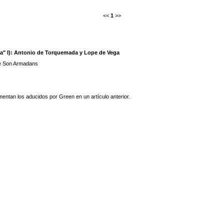
<<
1
>>
na" I): Antonio de Torquemada y Lope de Vega
e Son Armadans
tan los aducidos por Green en un artículo anterior.