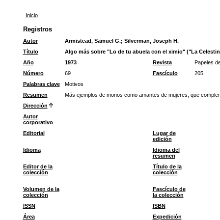
Inicio
Registros
Autor
Armistead, Samuel G.
;
Silverman, Joseph H.
Título
Algo más sobre "Lo de tu abuela con el ximio" ("La Celesti
Año
1973
Revista
Papeles d
Número
69
Fascículo
205
Palabras clave
Motivos
Resumen
Más ejemplos de monos como amantes de mujeres, que complemen
Dirección
Autor
corporativo
Editorial
Lugar de
edición
Idioma
Idioma del
resumen
Editor de la
Título de la
colección
colección
Volumen de la
Fascículo de
colección
la colección
ISSN
ISBN
Área
Expedición