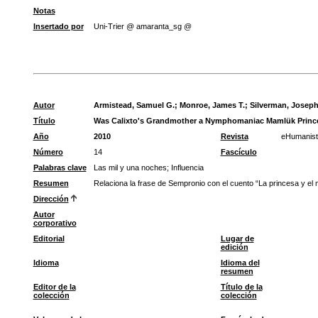
Notas
Insertado por
Uni-Trier @ amaranta_sg @
Autor
Armistead, Samuel G.
;
Monroe, James T.
;
Silverman, Joseph
Título
Was Calixto's Grandmother a Nymphomaniac Mamlük Princess
Año
2010
Revista
eHumanist
Número
14
Fascículo
Palabras clave
Las mil y una noches
;
Influencia
Resumen
Relaciona la frase de Sempronio con el cuento “La princesa y el 
Dirección
Autor
corporativo
Editorial
Lugar de
edición
Idioma
Idioma del
resumen
Editor de la
Título de la
colección
colección