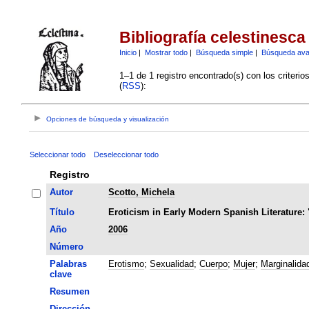
Bibliografía celestinesca
Inicio
|
Mostrar todo
|
Búsqueda simple
|
Búsqueda av
1–1 de 1 registro encontrado(s) con los criteri
(
RSS
):
Opciones de búsqueda y visualización
Seleccionar todo
Deseleccionar todo
Registro
Autor
Scotto, Michela
Título
Eroticism in Early Modern Spanish Literature: 
Año
2006
Número
Palabras
Erotismo
;
Sexualidad
;
Cuerpo
;
Mujer
;
Marginalida
clave
Resumen
Dirección