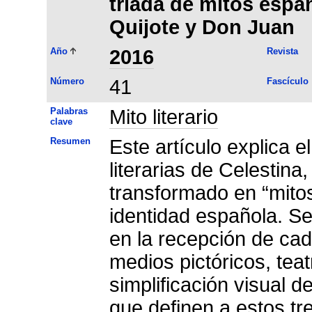
tríada de mitos espa
Quijote y Don Juan
Año
2016
Revista
Número
41
Fascículo
Palabras
Mito literario
clave
Resumen
Este artículo explica e
literarias de Celestin
transformado en “mitos
identidad española. S
en la recepción de cad
medios pictóricos, teat
simplificación visual d
que definen a estos tr