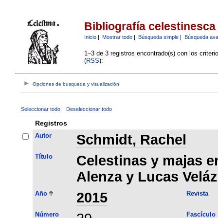
Bibliografía celestinesca
Inicio
|
Mostrar todo
|
Búsqueda simple
|
Búsqueda av
1–3 de 3 registros encontrado(s) con los criter
(
RSS
):
Opciones de búsqueda y visualización
Seleccionar todo
Deseleccionar todo
Registros
Autor
Schmidt, Rachel
Título
Celestinas y majas e
Alenza y Lucas Velá
Año
2015
Revista
Número
Fascículo