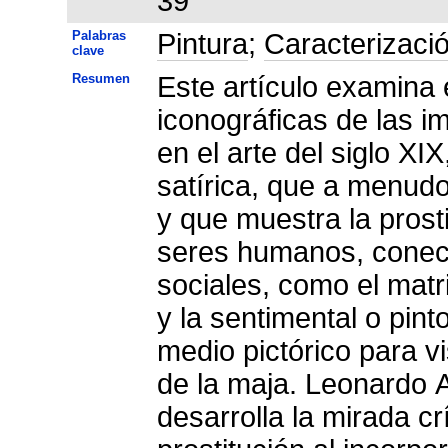
39
Palabras
Pintura
;
Caracterizaci
clave
Resumen
Este artículo examina el de
iconográficas de las i
en el arte del siglo XIX, ambas establecidas por Goya: la
satírica, que a menud
y que muestra la prost
seres humanos, conec
sociales, como el matr
y la sentimental o pin
medio pictórico para v
de la maja. Leonardo 
desarrolla la mirada c