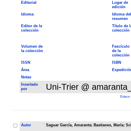
Editorial
Lugar de
edición
Idioma
Idioma de
resumen
Editor de la
Título de l
colección
colección
Volumen de
Fascículo
la colección
de la
colección
ISSN
ISBN
Área
Expedició
Notas
Insertado
Uni-Trier @ amaranta
por
Enlace 
Autor
Saguar García, Amaranta
;
Bastianes, María
;
Sc