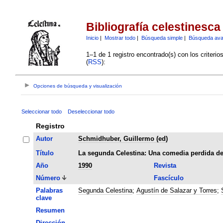
Bibliografía celestinesca
Inicio
|
Mostrar todo
|
Búsqueda simple
|
Búsqueda av
1–1 de 1 registro encontrado(s) con los criteri
(
RSS
):
Opciones de búsqueda y visualización
Seleccionar todo
Deseleccionar todo
Registro
Autor
Schmidhuber, Guillermo (ed)
Título
La segunda Celestina: Una comedia perdida de
Año
1990
Revista
Número
Fascículo
Palabras
Segunda Celestina
;
Agustín de Salazar y Torres
;
clave
Resumen
Dirección