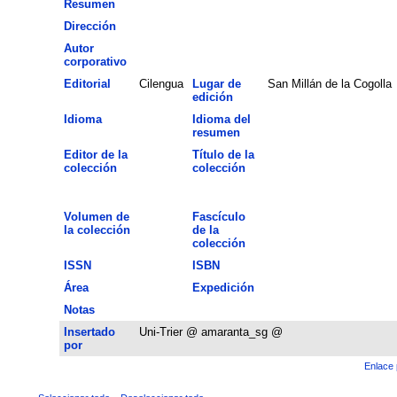
Resumen
Dirección
Autor
corporativo
Editorial
Cilengua
Lugar de
San Millán de la Cogolla
edición
Idioma
Idioma del
resumen
Editor de la
Título de la
colección
colección
Volumen de
Fascículo
la colección
de la
colección
ISSN
ISBN
Área
Expedición
Notas
Insertado
Uni-Trier @ amaranta_sg @
por
Enlace 