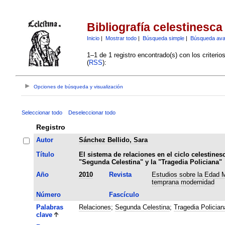
Bibliografía celestinesca
Inicio
|
Mostrar todo
|
Búsqueda simple
|
Búsqueda av
1–1 de 1 registro encontrado(s) con los criteri
(
RSS
):
Opciones de búsqueda y visualización
Seleccionar todo
Deseleccionar todo
Registro
Autor
Sánchez Bellido, Sara
Título
El sistema de relaciones en el ciclo celestines
"Segunda Celestina" y la "Tragedia Policiana"
Año
2010
Revista
Estudios sobre la Edad M
temprana modernidad
Número
Fascículo
Palabras
Relaciones
;
Segunda Celestina
;
Tragedia Polician
clave