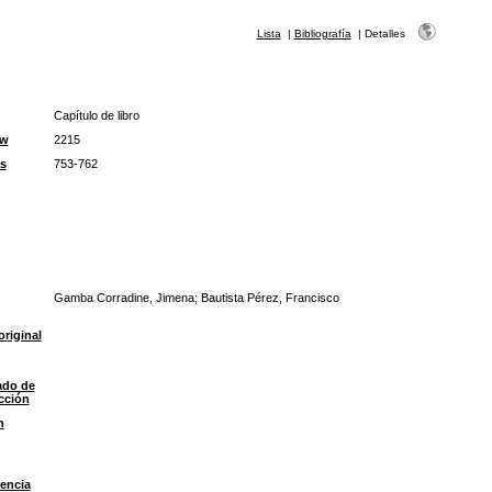
Lista
|
Bibliografía
|
Detalles
Capítulo de libro
ow
2215
s
753-762
Gamba Corradine, Jimena; Bautista Pérez, Francisco
original
ado de
ección
n
encia