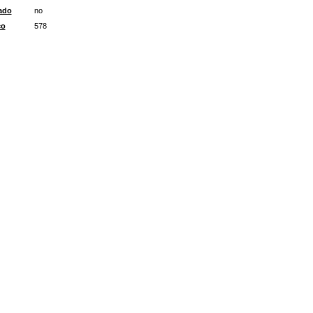
ado
no
co
578