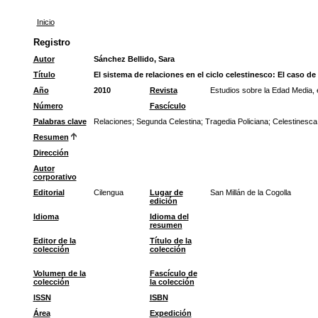
Inicio
Registro
Autor
Sánchez Bellido, Sara
Título
El sistema de relaciones en el ciclo celestinesco: El caso de
Año
2010
Revista
Estudios sobre la Edad Media,
Número
Fascículo
Palabras clave
Relaciones
;
Segunda Celestina
;
Tragedia Policiana
;
Celestinesca
Resumen
Dirección
Autor
corporativo
Editorial
Cilengua
Lugar de
San Millán de la Cogolla
edición
Idioma
Idioma del
resumen
Editor de la
Título de la
colección
colección
Volumen de la
Fascículo de
colección
la colección
ISSN
ISBN
Área
Expedición