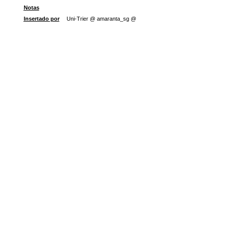
Notas
Insertado por
Uni-Trier @ amaranta_sg @