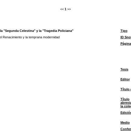
<<
1
>>
 la "Segunda Celestina" y la "Tragedia Policiana"
Tipo
 el Renacimiento y la temprana modernidad
ID Sn
Página
Tesis
Editor
Título 
Título
abrevi
la col
Edició
Medio
Confer