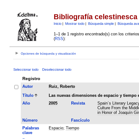
Bibliografía celestinesca
Inicio
|
Mostrar todo
|
Búsqueda simple
|
Búsqueda av
1–1 de 1 registro encontrado(s) con los criteri
(
RSS
):
Opciones de búsqueda y visualización
Seleccionar todo
Deseleccionar todo
Registro
Autor
Ruiz, Roberto
Título
Las nuevas dimensiones de espacio y tiempo e
Año
2005
Revista
Spain´s Literary Legacy
Culture From the Middl
in Honor of Joaquín G
Número
Fascículo
Palabras
Espacio
;
Tiempo
clave