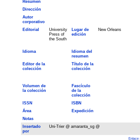
Resumen
Dirección
Autor
corporativo
Editorial
University
Lugar de
New Orleans
Press of
edición
the South
Idioma
Idioma del
resumen
Editor de la
Título de la
colección
colección
Volumen de
Fascículo
la colección
de la
colección
ISSN
ISBN
Área
Expedición
Notas
Insertado
Uni-Trier @ amaranta_sg @
por
Enlace 