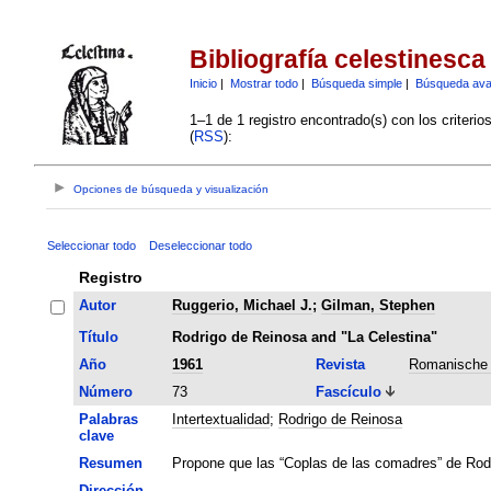
Bibliografía celestinesca
Inicio
|
Mostrar todo
|
Búsqueda simple
|
Búsqueda av
1–1 de 1 registro encontrado(s) con los criteri
(
RSS
):
Opciones de búsqueda y visualización
Seleccionar todo
Deseleccionar todo
Registro
Autor
Ruggerio, Michael J.
;
Gilman, Stephen
Título
Rodrigo de Reinosa and "La Celestina"
Año
1961
Revista
Romanische 
Número
73
Fascículo
Palabras
Intertextualidad
;
Rodrigo de Reinosa
clave
Resumen
Propone que las “Coplas de las comadres” de Rodri
Dirección