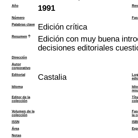
Año
1991
Rev
Número
Fas
Palabras clave
Edición crítica
Resumen
Edición con muy buena intro
decisiones editoriales cuesti
Dirección
Autor
corporativo
Editorial
Castalia
Lug
edi
Idioma
Idi
res
Editor de la
Títu
colección
col
Volumen de la
Fas
colección
la 
ISSN
ISB
Área
Exp
Notas