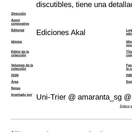
discutibles, tiene una detall
Dirección
Autor
corporativo
Editorial
Ediciones Akal
Lug
edi
Idioma
Idi
res
Editor de la
Títu
colección
col
Volumen de la
Fas
colección
la 
ISSN
ISB
Área
Exp
Notas
Insertado por
Uni-Trier @ amaranta_sg @
Enlace p