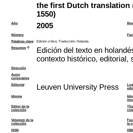
the first Dutch translation
1550)
Año
2005
Rev
Número
Fas
Palabras clave
Edición crítica
;
Traducción
;
Holanda
Resumen
Edición del texto en holandé
contexto histórico, editorial, 
Dirección
Autor
corporativo
Editorial
Leuven University Press
Lug
edi
Idioma
Idi
res
Editor de la
Títu
colección
col
Volumen de la
Fas
colección
la 
ISSN
ISB