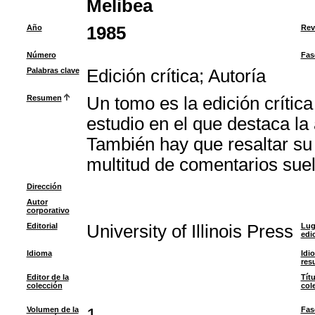
Melibea
Año
1985
Rev
Número
Fas
Palabras clave
Edición crítica
;
Autoría
Resumen
Un tomo es la edición crític
estudio en el que destaca la
También hay que resaltar su 
multitud de comentarios sue
Dirección
Autor
corporativo
Editorial
University of Illinois Press
Lug
edi
Idioma
Idi
res
Editor de la
Títu
colección
col
Volumen de la
Fas