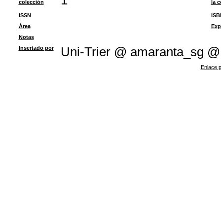
1
colección
la 
ISSN
ISB
Área
Exp
Notas
Insertado por
Uni-Trier @ amaranta_sg @
Enlace p