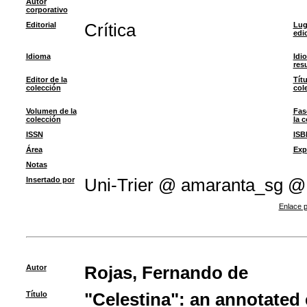
Autor
corporativo
Editorial
Crítica
Lug
edi
Idioma
Idi
res
Editor de la
Títu
colección
col
Volumen de la
Fas
colección
la 
ISSN
ISB
Área
Exp
Notas
Insertado por
Uni-Trier @ amaranta_sg @
Enlace p
Autor
Rojas, Fernando de
Título
"Celestina": an annotated 