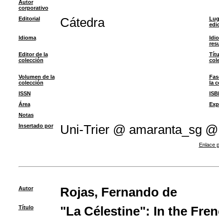
Autor
corporativo
Editorial
Cátedra
Lug
edi
Idioma
Idi
res
Editor de la
Títu
colección
col
Volumen de la
Fas
colección
la 
ISSN
ISB
Área
Exp
Notas
Insertado por
Uni-Trier @ amaranta_sg @
Enlace p
Autor
Rojas, Fernando de
Título
"La Célestine": In the Fre