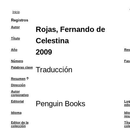
Inicio
Registros
Autor
Rojas, Fernando de
Título
Celestina
Año
2009
Rev
Número
Fas
Palabras clave
Traducción
Resumen
Dirección
Autor
corporativo
Editorial
Penguin Books
Lug
edi
Idioma
Idi
res
Editor de la
Títu
colección
col