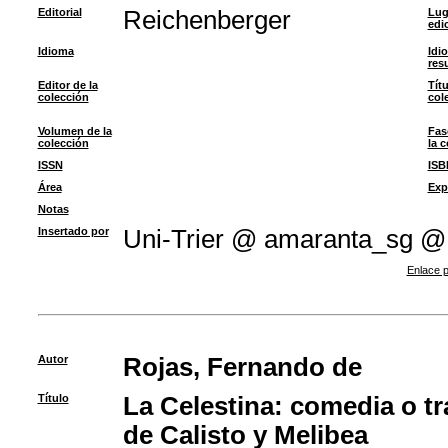
Editorial
Reichenberger
Lug
edi
Idioma
Idi
res
Editor de la
Títu
colección
col
Volumen de la
Fas
colección
la 
ISSN
ISB
Área
Exp
Notas
Insertado por
Uni-Trier @ amaranta_sg @
Enlace p
Autor
Rojas, Fernando de
Título
La Celestina: comedia o t
de Calisto y Melibea