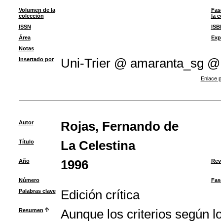
Volumen de la
Fas
colección
la 
ISSN
ISB
Área
Exp
Notas
Insertado por
Uni-Trier @ amaranta_sg @
Enlace p
Autor
Rojas, Fernando de
Título
La Celestina
Año
1996
Rev
Número
Fas
Palabras clave
Edición crítica
Resumen
Aunque los criterios según lo