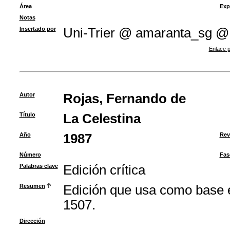
Área
Exp
Notas
Insertado por
Uni-Trier @ amaranta_sg @
Enlace p
Autor
Rojas, Fernando de
Título
La Celestina
Año
1987
Rev
Número
Fas
Palabras clave
Edición crítica
Resumen
Edición que usa como base e
1507.
Dirección