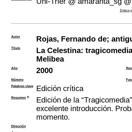
Uni-Trier @ amaranta_sg @
Enlace p
Autor
Rojas, Fernando de
;
antig
Título
La Celestina: tragicomedia
Melibea
Año
2000
Rev
Número
Fas
Palabras clave
Edición crítica
Resumen
Edición de la “Tragicomedia”
excelente introducción. Prob
momento.
Dirección