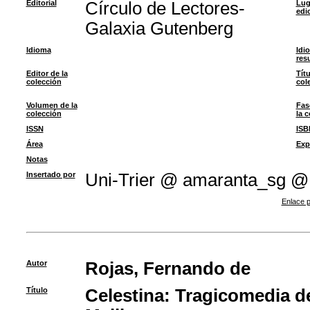
Editorial
Círculo de Lectores-
Lug
edi
Galaxia Gutenberg
Idioma
Idi
res
Editor de la
Títu
colección
col
Volumen de la
Fas
colección
la 
ISSN
ISB
Área
Exp
Notas
Insertado por
Uni-Trier @ amaranta_sg @
Enlace p
Autor
Rojas, Fernando de
Título
Celestina: Tragicomedia de