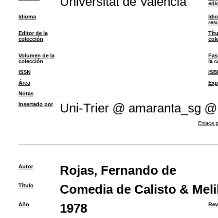
Universitat de València
edi
Idioma
Idi
res
Editor de la
Títu
colección
col
Volumen de la
Fas
colección
la 
ISSN
ISB
Área
Exp
Notas
Insertado por
Uni-Trier @ amaranta_sg @
Enlace p
Autor
Rojas, Fernando de
Título
Comedia de Calisto & Mel
Año
1978
Rev