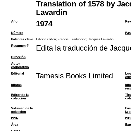
Translation of 1578 by Ja
Lavardin
Año
1974
Rev
Número
Fas
Palabras clave
Edición crítica
;
Francia
;
Traducción
;
Jacques Lavardin
Resumen
Edita la traducción de Jacqu
Dirección
Autor
corporativo
Editorial
Tamesis Books Limited
Lug
edi
Idioma
Idi
res
Editor de la
Títu
colección
col
Volumen de la
Fas
colección
la 
ISSN
ISB
Área
Exp