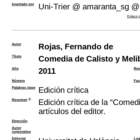
Insertado por
Uni-Trier @ amaranta_sg @
Enlace p
Autor
Rojas, Fernando de
Título
Comedia de Calisto y Meli
Año
2011
Rev
Número
Fas
Palabras clave
Edición crítica
Resumen
Edición crítica de la “Comed
artículos del editor.
Dirección
Autor
corporativo
Editorial
Lug