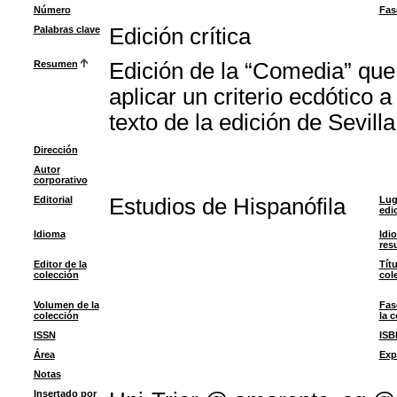
Número
Fas
Palabras clave
Edición crítica
Resumen
Edición de la “Comedia” que 
aplicar un criterio ecdótico a
texto de la edición de Sevilla
Dirección
Autor
corporativo
Editorial
Estudios de Hispanófila
Lug
edi
Idioma
Idi
res
Editor de la
Títu
colección
col
Volumen de la
Fas
colección
la 
ISSN
ISB
Área
Exp
Notas
Insertado por