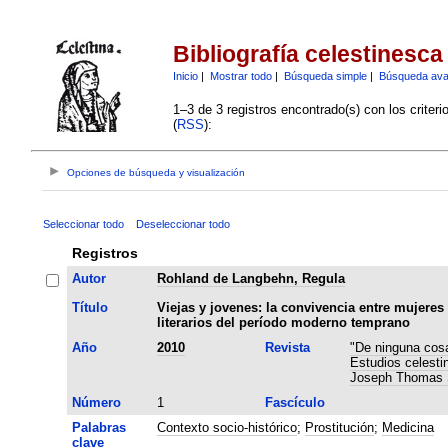
Bibliografía celestinesca
Inicio
|
Mostrar todo
|
Búsqueda simple
|
Búsqueda av
1–3 de 3 registros encontrado(s) con los criter
(
RSS
):
Opciones de búsqueda y visualización
Seleccionar todo
Deseleccionar todo
Registros
Autor
Rohland de Langbehn, Regula
Título
Viejas y jovenes: la convivencia entre mujeres
literarios del período moderno temprano
Año
2010
Revista
"De ninguna cosa
Estudios celesti
Joseph Thomas
Número
1
Fascículo
Palabras
Contexto socio-histórico
;
Prostitución
;
Medicina
clave