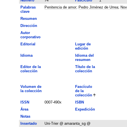
Número
74
Fascículo
1
Palabras
Penitencia de amor
;
Pedro Jiménez de Urrea
;
Nov
clave
Resumen
Dirección
Autor
corporativo
Editorial
Lugar de
edición
Idioma
Idioma del
resumen
Editor de la
Título de la
colección
colección
Volumen de
Fascículo
la colección
de la
colección
ISSN
0007-490x
ISBN
Área
Expedición
Notas
Insertado
Uni-Trier @ amaranta_sg @