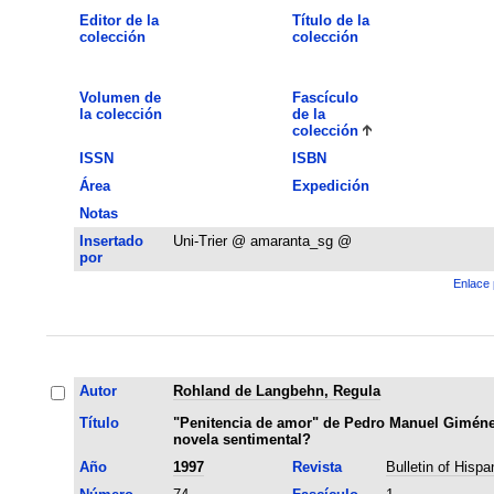
Editor de la
Título de la
colección
colección
Volumen de
Fascículo
la colección
de la
colección
ISSN
ISBN
Área
Expedición
Notas
Insertado
Uni-Trier @ amaranta_sg @
por
Enlace 
Autor
Rohland de Langbehn, Regula
Título
"Penitencia de amor" de Pedro Manuel Giménez 
novela sentimental?
Año
1997
Revista
Bulletin of Hispa