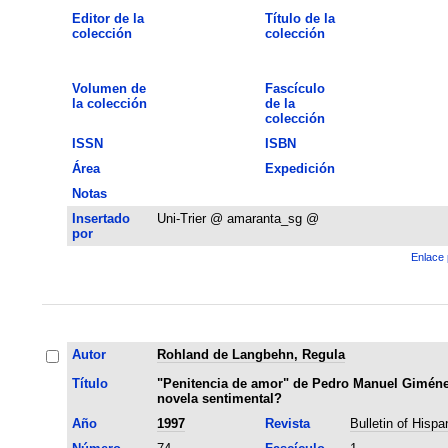
Editor de la
Título de la
colección
colección
Volumen de
Fascículo
la colección
de la
colección
ISSN
ISBN
Área
Expedición
Notas
Insertado
Uni-Trier @ amaranta_sg @
por
Enlace 
Autor
Rohland de Langbehn, Regula
Título
"Penitencia de amor" de Pedro Manuel Giménez 
novela sentimental?
Año
1997
Revista
Bulletin of Hispa