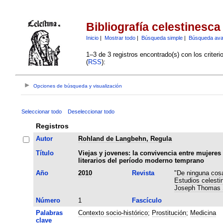
Bibliografía celestinesca
Inicio
|
Mostrar todo
|
Búsqueda simple
|
Búsqueda av
1–3 de 3 registros encontrado(s) con los criter
(
RSS
):
Opciones de búsqueda y visualización
Seleccionar todo
Deseleccionar todo
Registros
Autor
Rohland de Langbehn, Regula
Título
Viejas y jovenes: la convivencia entre mujeres
literarios del período moderno temprano
Año
2010
Revista
"De ninguna cosa
Estudios celesti
Joseph Thomas
Número
1
Fascículo
Palabras
Contexto socio-histórico
;
Prostitución
;
Medicina
clave