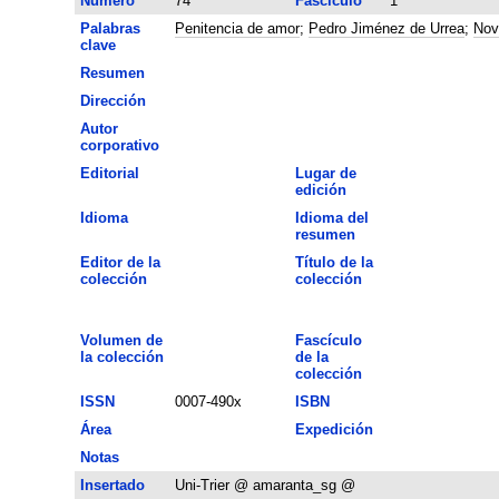
Número
74
Fascículo
1
Palabras
Penitencia de amor
;
Pedro Jiménez de Urrea
;
Nov
clave
Resumen
Dirección
Autor
corporativo
Editorial
Lugar de
edición
Idioma
Idioma del
resumen
Editor de la
Título de la
colección
colección
Volumen de
Fascículo
la colección
de la
colección
ISSN
0007-490x
ISBN
Área
Expedición
Notas
Insertado
Uni-Trier @ amaranta_sg @