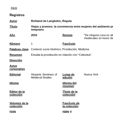
Inicio
Registros
Autor
Rohland de Langbehn, Regula
Título
Viejas y jovenes: la convivencia entre mujeres del ambiente pr
temprano
Año
2010
Revista
"De ninguna cosa es al
medievales en honor d
Número
1
Fascículo
Palabras clave
Contexto socio-histórico
;
Prostitución
;
Medicina
Resumen
Estudia la prostitución en relación con “Celestina”.
Dirección
Autor
corporativo
Editorial
Hispanic Seminary of
Lugar de
Nueva York
Medieval Studies
edición
Idioma
Idioma del
resumen
Editor de la
Título de la
colección
colección
Volumen de la
Fascículo de
colección
la colección
ISSN
ISBN