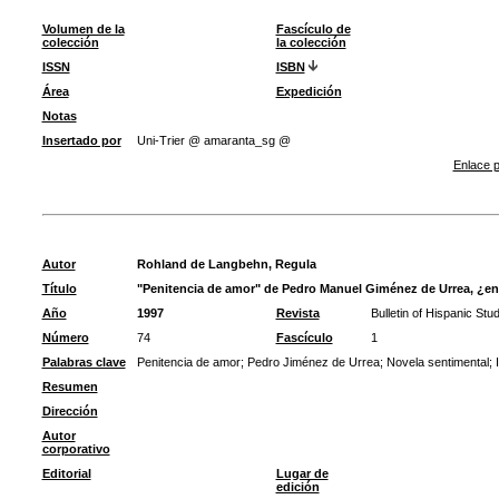
Volumen de la
Fascículo de
colección
la colección
ISSN
ISBN
Área
Expedición
Notas
Insertado por
Uni-Trier @ amaranta_sg @
Enlace p
Autor
Rohland de Langbehn, Regula
Título
"Penitencia de amor" de Pedro Manuel Giménez de Urrea, ¿entr
Año
1997
Revista
Bulletin of Hispanic Stu
Número
74
Fascículo
1
Palabras clave
Penitencia de amor
;
Pedro Jiménez de Urrea
;
Novela sentimental
;
Resumen
Dirección
Autor
corporativo
Editorial
Lugar de
edición