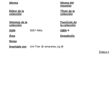
Idioma
Idioma del
resumen
Editor de la
Título de la
colección
colección
Volumen de la
Fascículo de
colección
la colección
ISSN
0007-490x
ISBN
Área
Expedición
Notas
Insertado por
Uni-Trier @ amaranta_sg @
Enlace p