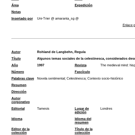
Área
Expedición
Notas
Insertado por
Uni-Trier @ amaranta_sg @
Enlace p
Autor
Rohland de Langbehn, Regula
Título
Algunos temas sociales de la celestinesca, considerados desd
Año
1997
Revista
The medieval mind: his
Número
Fascículo
Palabras clave
Novela sentimental
;
Celestinesca
;
Contexto socio-histórico
Resumen
Dirección
Autor
corporativo
Editorial
Tamesis
Lugar de
Londres
edición
Idioma
Idioma del
resumen
Editor de la
Título de la
colección
colección