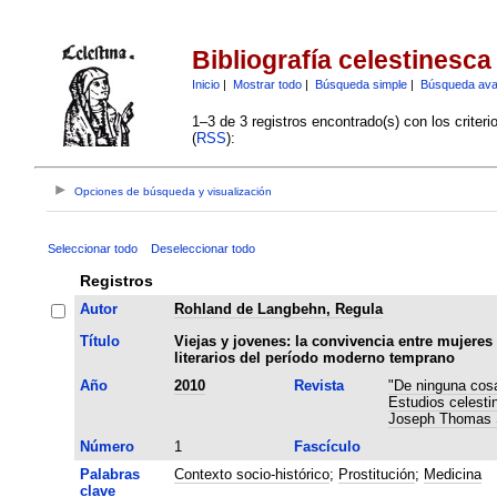
Bibliografía celestinesca
Inicio
|
Mostrar todo
|
Búsqueda simple
|
Búsqueda av
1–3 de 3 registros encontrado(s) con los criter
(
RSS
):
Opciones de búsqueda y visualización
Seleccionar todo
Deseleccionar todo
Registros
Autor
Rohland de Langbehn, Regula
Título
Viejas y jovenes: la convivencia entre mujeres
literarios del período moderno temprano
Año
2010
Revista
"De ninguna cosa
Estudios celesti
Joseph Thomas
Número
1
Fascículo
Palabras
Contexto socio-histórico
;
Prostitución
;
Medicina
clave