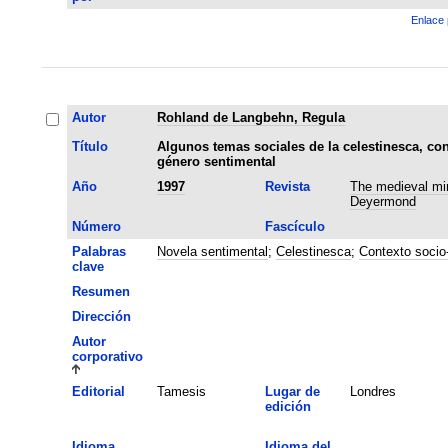
Enlace 
Autor
Rohland de Langbehn, Regula
Título
Algunos temas sociales de la celestinesca, co
género sentimental
Año
1997
Revista
The medieval min
Deyermond
Número
Fascículo
Palabras
Novela sentimental
;
Celestinesca
;
Contexto socio-
clave
Resumen
Dirección
Autor
corporativo
Editorial
Tamesis
Lugar de
Londres
edición
Idioma
Idioma del