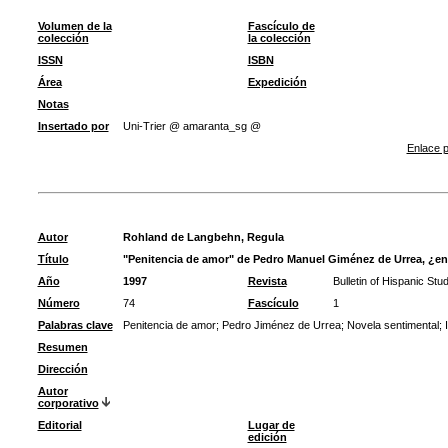
Volumen de la
Fascículo de
colección
la colección
ISSN
ISBN
Área
Expedición
Notas
Insertado por
Uni-Trier @ amaranta_sg @
Enlace p
Autor
Rohland de Langbehn, Regula
Título
"Penitencia de amor" de Pedro Manuel Giménez de Urrea, ¿entr
Año
1997
Revista
Bulletin of Hispanic Stu
Número
74
Fascículo
1
Palabras clave
Penitencia de amor
;
Pedro Jiménez de Urrea
;
Novela sentimental
;
Resumen
Dirección
Autor
corporativo
Editorial
Lugar de
edición