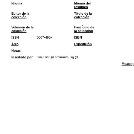
Idioma
Idioma del
resumen
Editor de la
Título de la
colección
colección
Volumen de la
Fascículo de
colección
la colección
ISSN
0007-490x
ISBN
Área
Expedición
Notas
Insertado por
Uni-Trier @ amaranta_sg @
Enlace p