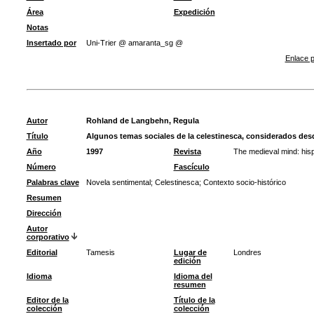
Área
Expedición
Notas
Insertado por
Uni-Trier @ amaranta_sg @
Enlace p
Autor
Rohland de Langbehn, Regula
Título
Algunos temas sociales de la celestinesca, considerados desd
Año
1997
Revista
The medieval mind: his
Número
Fascículo
Palabras clave
Novela sentimental
;
Celestinesca
;
Contexto socio-histórico
Resumen
Dirección
Autor
corporativo
Editorial
Tamesis
Lugar de
Londres
edición
Idioma
Idioma del
resumen
Editor de la
Título de la
colección
colección