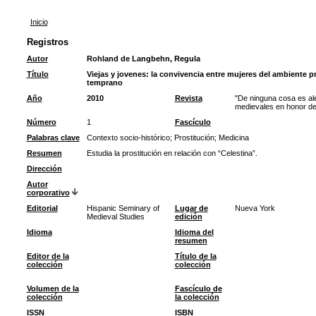
Inicio
Registros
Autor
Rohland de Langbehn, Regula
Título
Viejas y jovenes: la convivencia entre mujeres del ambiente pr
temprano
Año
2010
Revista
"De ninguna cosa es al
medievales en honor d
Número
1
Fascículo
Palabras clave
Contexto socio-histórico
;
Prostitución
;
Medicina
Resumen
Estudia la prostitución en relación con “Celestina”.
Dirección
Autor
corporativo
Editorial
Hispanic Seminary of
Lugar de
Nueva York
Medieval Studies
edición
Idioma
Idioma del
resumen
Editor de la
Título de la
colección
colección
Volumen de la
Fascículo de
colección
la colección
ISSN
ISBN