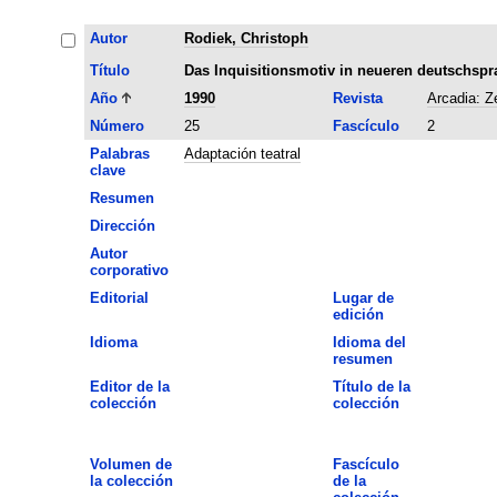
Autor
Rodiek, Christoph
Título
Das Inquisitionsmotiv in neueren deutschsp
Año
1990
Revista
Arcadia: Ze
Número
25
Fascículo
2
Palabras
Adaptación teatral
clave
Resumen
Dirección
Autor
corporativo
Editorial
Lugar de
edición
Idioma
Idioma del
resumen
Editor de la
Título de la
colección
colección
Volumen de
Fascículo
la colección
de la