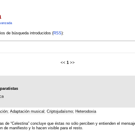
a
vanzada
rios de búsqueda introducidos (
RSS
):
<<
1
>>
paratistas
ca
ción
;
Adaptación musical
;
Criptojudaísmo
;
Heterodoxia
as de “Celestina” concluye que éstas no sólo perciben y entienden el mensaj
 de manifiesto y lo hacen visible para el resto.