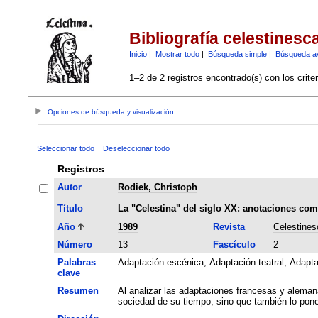
Bibliografía celestinesc
Inicio
|
Mostrar todo
|
Búsqueda simple
|
Búsqueda a
1–2 de 2 registros encontrado(s) con los crite
Opciones de búsqueda y visualización
Seleccionar todo
Deseleccionar todo
Registros
Autor
Rodiek, Christoph
Título
La "Celestina" del siglo XX: anotaciones com
Año
1989
Revista
Celestines
Número
13
Fascículo
2
Palabras
Adaptación escénica
;
Adaptación teatral
;
Adapta
clave
Resumen
Al analizar las adaptaciones francesas y aleman
sociedad de su tiempo, sino que también lo ponen