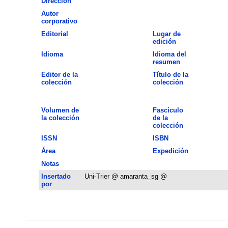
Dirección
Autor
corporativo
Editorial
Lugar de
edición
Idioma
Idioma del
resumen
Editor de la
Título de la
colección
colección
Volumen de
Fascículo
la colección
de la
colección
ISSN
ISBN
Área
Expedición
Notas
Insertado
Uni-Trier @ amaranta_sg @
por