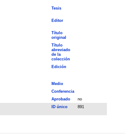
Tesis
Editor
Título
original
Título
abreviado
de la
colección
Edición
Medio
Conferencia
Aprobado
no
ID único
891