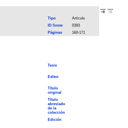
Tipo
Artículo
ID Snow
0393
Páginas
160-171
Tesis
Editor
Título
original
Título
abreviado
de la
colección
Edición