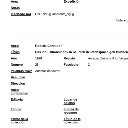
Área
Expedición
Notas
Insertado por
Uni-Trier @ amaranta_sg @
Enlace p
Autor
Rodiek, Christoph
Título
Das Inquisitionsmotiv in neueren deutschsprachigen Bühnen
Año
1990
Revista
Arcadia: Zeitschrift fur Verg
Número
25
Fascículo
2
Palabras clave
Adaptación teatral
Resumen
Dirección
Autor
corporativo
Editorial
Lugar de
edición
Idioma
Idioma del
resumen
Editor de la
Título de la
colección
colección