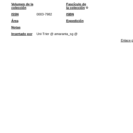
Volumen de la
Fascículo de
colección
la colección
ISSN
0003-7982
ISBN
Área
Expedición
Notas
Insertado por
Uni-Trier @ amaranta_sg @
Enlace p