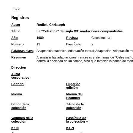
Inicio
Registros
Autor
Rodiek, Christoph
Título
La "Celestina" del siglo XX: anotaciones comparatistas
Año
1989
Revista
Celestinesca
Número
13
Fascículo
2
Palabras clave
Adaptación escénica
;
Adaptación teatral
;
Adaptación
;
Adaptación mu
Resumen
Al analizar las adaptaciones francesas y alemanas de “Celestina” 
contra la sociedad de su tiempo, sino que también lo ponen de manifi
Dirección
Autor
corporativo
Editorial
Lugar de
edición
Idioma
Idioma del
resumen
Editor de la
Título de la
colección
colección
Volumen de la
Fascículo de
colección
la colección
ISSN
ISBN