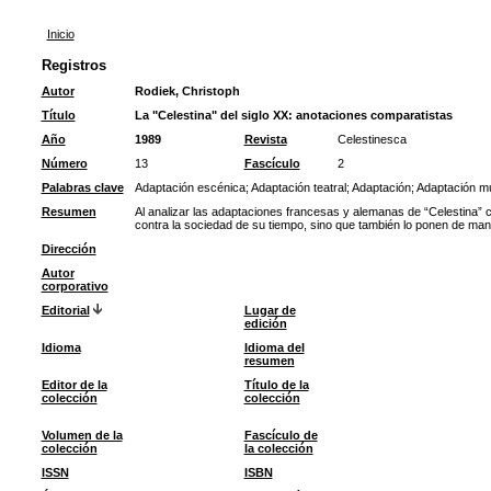
Inicio
Registros
Autor
Rodiek, Christoph
Título
La "Celestina" del siglo XX: anotaciones comparatistas
Año
1989
Revista
Celestinesca
Número
13
Fascículo
2
Palabras clave
Adaptación escénica
;
Adaptación teatral
;
Adaptación
;
Adaptación mu
Resumen
Al analizar las adaptaciones francesas y alemanas de “Celestina” 
contra la sociedad de su tiempo, sino que también lo ponen de manifi
Dirección
Autor
corporativo
Editorial
Lugar de
edición
Idioma
Idioma del
resumen
Editor de la
Título de la
colección
colección
Volumen de la
Fascículo de
colección
la colección
ISSN
ISBN