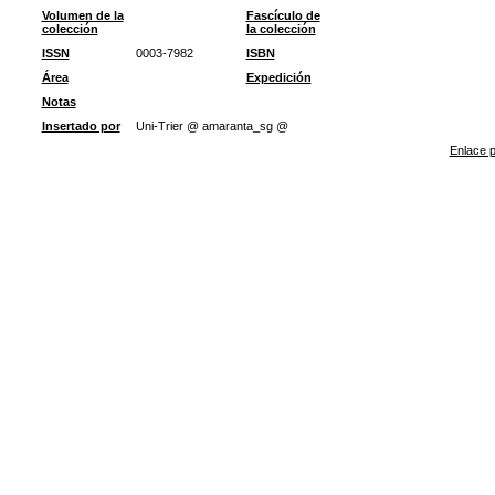
Volumen de la
Fascículo de
colección
la colección
ISSN
0003-7982
ISBN
Área
Expedición
Notas
Insertado por
Uni-Trier @ amaranta_sg @
Enlace p