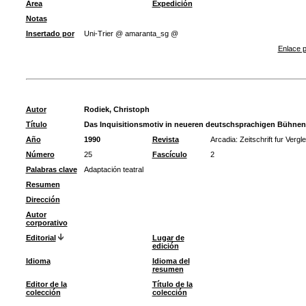
Área
Expedición
Notas
Insertado por
Uni-Trier @ amaranta_sg @
Enlace p
Autor
Rodiek, Christoph
Título
Das Inquisitionsmotiv in neueren deutschsprachigen Bühnen
Año
1990
Revista
Arcadia: Zeitschrift fur Verg
Número
25
Fascículo
2
Palabras clave
Adaptación teatral
Resumen
Dirección
Autor
corporativo
Editorial
Lugar de
edición
Idioma
Idioma del
resumen
Editor de la
Título de la
colección
colección