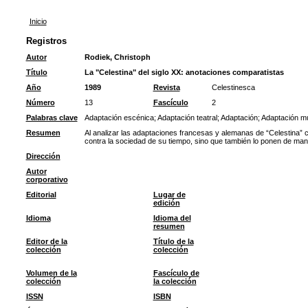
Inicio
Registros
Autor
Rodiek, Christoph
Título
La "Celestina" del siglo XX: anotaciones comparatistas
Año
1989
Revista
Celestinesca
Número
13
Fascículo
2
Palabras clave
Adaptación escénica
;
Adaptación teatral
;
Adaptación
;
Adaptación mu
Resumen
Al analizar las adaptaciones francesas y alemanas de “Celestina” 
contra la sociedad de su tiempo, sino que también lo ponen de manifi
Dirección
Autor
corporativo
Editorial
Lugar de
edición
Idioma
Idioma del
resumen
Editor de la
Título de la
colección
colección
Volumen de la
Fascículo de
colección
la colección
ISSN
ISBN