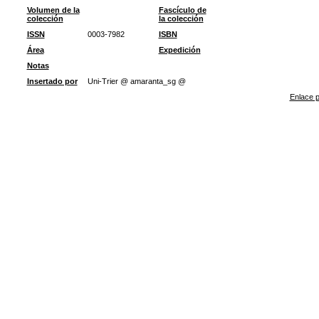
Volumen de la
Fascículo de
colección
la colección
ISSN
0003-7982
ISBN
Área
Expedición
Notas
Insertado por
Uni-Trier @ amaranta_sg @
Enlace p