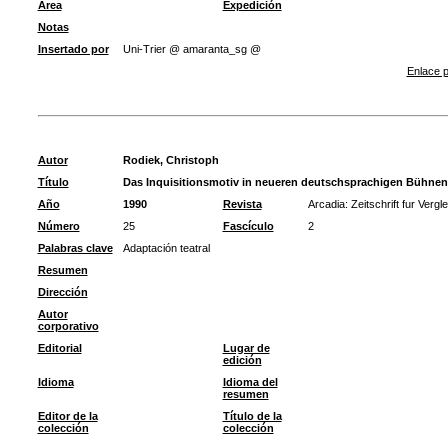
Área
Expedición
Notas
Insertado por
Uni-Trier @ amaranta_sg @
Enlace p
Autor
Rodiek, Christoph
Título
Das Inquisitionsmotiv in neueren deutschsprachigen Bühnen
Año
1990
Revista
Arcadia: Zeitschrift fur Verg
Número
25
Fascículo
2
Palabras clave
Adaptación teatral
Resumen
Dirección
Autor
corporativo
Editorial
Lugar de
edición
Idioma
Idioma del
resumen
Editor de la
Título de la
colección
colección