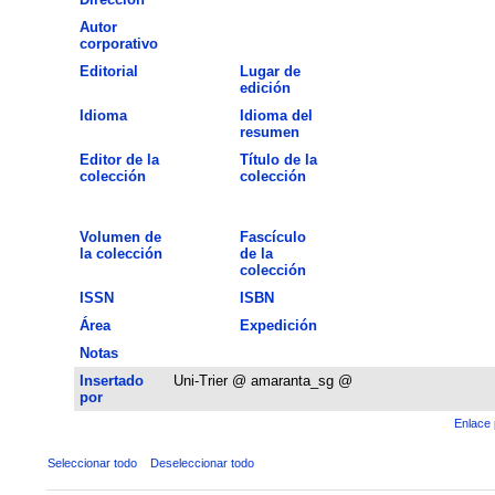
Autor
corporativo
Editorial
Lugar de
edición
Idioma
Idioma del
resumen
Editor de la
Título de la
colección
colección
Volumen de
Fascículo
la colección
de la
colección
ISSN
ISBN
Área
Expedición
Notas
Insertado
Uni-Trier @ amaranta_sg @
por
Enlace 
Seleccionar todo
Deseleccionar todo