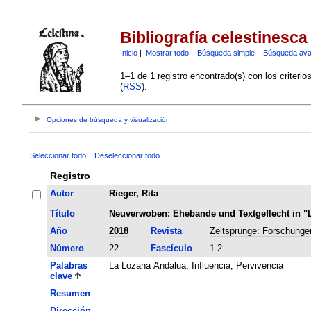
Bibliografía celestinesca
Inicio
|
Mostrar todo
|
Búsqueda simple
|
Búsqueda av
1–1 de 1 registro encontrado(s) con los criteri
(
RSS
):
Opciones de búsqueda y visualización
Seleccionar todo
Deseleccionar todo
Registro
Autor
Rieger, Rita
Título
Neuverwoben: Ehebande und Textgeflecht in "L
Año
2018
Revista
Zeitsprünge: Forschunge
Número
22
Fascículo
1-2
Palabras
La Lozana Andalua
;
Influencia
;
Pervivencia
clave
Resumen
Dirección