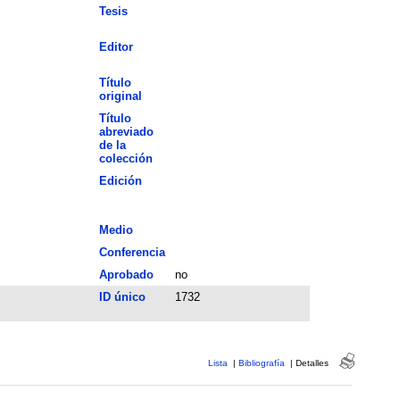
Tesis
Editor
Título
original
Título
abreviado
de la
colección
Edición
Medio
Conferencia
Aprobado
no
ID único
1732
Lista
|
Bibliografía
|
Detalles