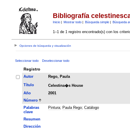
Bibliografía celestinesc
Inicio
|
Mostrar todo
|
Búsqueda simple
|
Búsqueda a
1–1 de 1 registro encontrado(s) con los criter
Opciones de búsqueda y visualización
Seleccionar todo
Deseleccionar todo
Registro
Autor
Rego, Paula
Título
Celestina�s House
Año
2001
Número
Palabras
Pintura
;
Paula Rego
;
Catálogo
clave
Resumen
Dirección