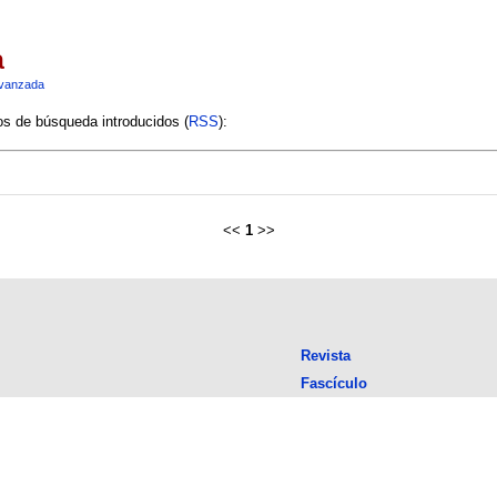
a
vanzada
ios de búsqueda introducidos (
RSS
):
<<
1
>>
Revista
Fascículo