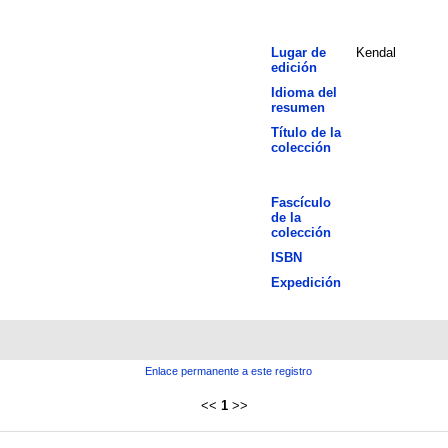
Lugar de
Kendal
edición
Idioma del
resumen
Título de la
colección
Fascículo
de la
colección
ISBN
Expedición
Enlace permanente a este registro
<<
1
>>