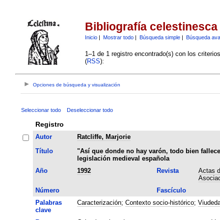
Bibliografía celestinesca
Inicio
|
Mostrar todo
|
Búsqueda simple
|
Búsqueda av
1–1 de 1 registro encontrado(s) con los criteri
(
RSS
):
Opciones de búsqueda y visualización
Seleccionar todo
Deseleccionar todo
Registro
Autor
Ratcliffe, Marjorie
Título
"Así que donde no hay varón, todo bien fallece
legislación medieval española
Año
1992
Revista
Actas d
Asociac
Número
Fascículo
Palabras
Caracterización
;
Contexto socio-histórico
;
Viuded
clave