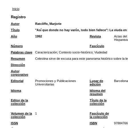
Inicio
Registro
Autor
Ratcliffe, Marjorie
Título
"Así que donde no hay varón, todo bien fallece": La viuda en 
Año
1992
Revista
Actas del
Hispanist
Número
Fascículo
Palabras clave
Caracterización
;
Contexto socio-histórico
;
Viudedad
Resumen
Celestina sirve de excusa para este panorama histórico sobre la le
Dirección
Autor
corporativo
Editorial
Promociones y Publicaciones
Lugar de
Barcelona
Universitarias
edición
Idioma
Idioma del
resumen
Editor de la
Título de la
colección
colección
Volumen de la
1
Fascículo de
colección
la colección
ISSN
ISBN
97884766