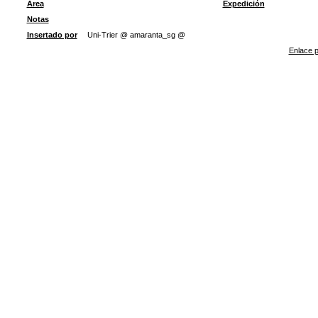
Área
Expedición
Notas
Insertado por
Uni-Trier @ amaranta_sg @
Enlace p