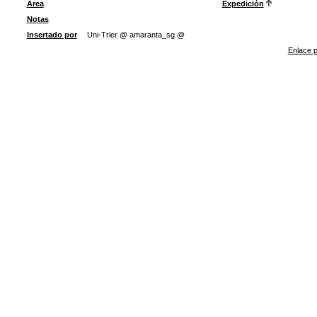
Área
Expedición
Notas
Insertado por
Uni-Trier @ amaranta_sg @
Enlace p