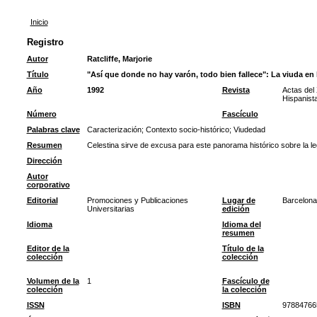
Inicio
Registro
Autor
Ratcliffe, Marjorie
Título
"Así que donde no hay varón, todo bien fallece": La viuda en 
Año
1992
Revista
Actas del
Hispanist
Número
Fascículo
Palabras clave
Caracterización
;
Contexto socio-histórico
;
Viudedad
Resumen
Celestina sirve de excusa para este panorama histórico sobre la le
Dirección
Autor
corporativo
Editorial
Promociones y Publicaciones
Lugar de
Barcelona
Universitarias
edición
Idioma
Idioma del
resumen
Editor de la
Título de la
colección
colección
Volumen de la
1
Fascículo de
colección
la colección
ISSN
ISBN
97884766