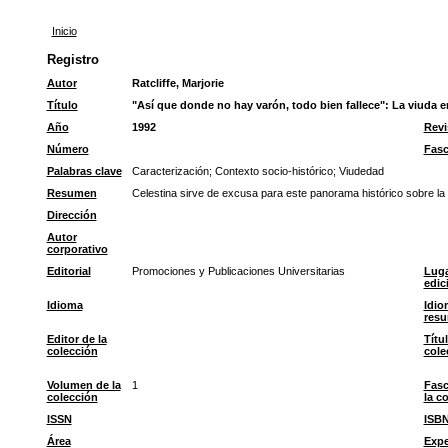
Inicio
Registro
Autor
Ratcliffe, Marjorie
Título
"Así que donde no hay varón, todo bien fallece": La viuda e
Año
1992
Revi
Número
Fasc
Palabras clave
Caracterización
;
Contexto socio-histórico
;
Viudedad
Resumen
Celestina sirve de excusa para este panorama histórico sobre la 
Dirección
Autor
corporativo
Editorial
Promociones y Publicaciones Universitarias
Luga
edic
Idioma
Idio
res
Editor de la
Títu
colección
cole
Volumen de la
1
Fasc
colección
la c
ISSN
ISB
Área
Expe