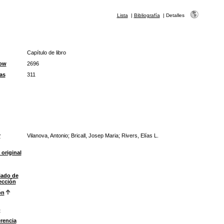
Lista
|
Bibliografía
|
Detalles
Capítulo de libro
ow
2696
as
311
r
Vilanova, Antonio; Bricall, Josep Maria; Rivers, Elías L.
 original
iado de
ección
ón
o
rencia