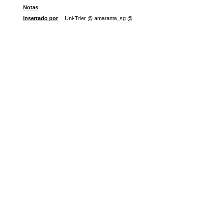
Notas
Insertado por
Uni-Trier @ amaranta_sg @