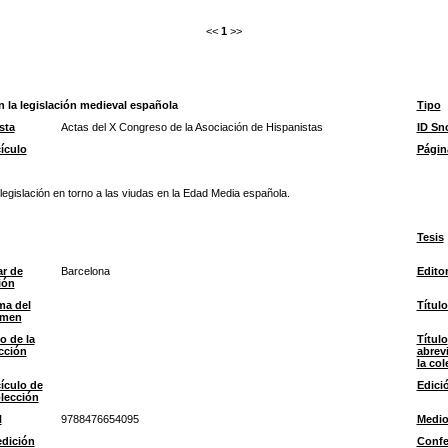
<<
1
>>
n la legislación medieval española
Tipo
sta
Actas del X Congreso de la Asociación de Hispanistas
ID Sn
ículo
Págin
legislación en torno a las viudas en la Edad Media española.
Tesis
r de
Barcelona
Edito
ión
ma del
Título
umen
lo de la
Título
cción
abrev
la col
ículo de
Edici
olección
N
9788476654095
Medi
dición
Confe