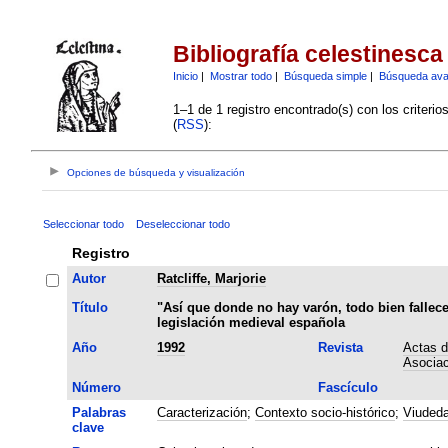
Bibliografía celestinesca
Inicio
|
Mostrar todo
|
Búsqueda simple
|
Búsqueda av
1–1 de 1 registro encontrado(s) con los criteri
(
RSS
):
Opciones de búsqueda y visualización
Seleccionar todo
Deseleccionar todo
Registro
Autor
Ratcliffe, Marjorie
Título
"Así que donde no hay varón, todo bien fallece
legislación medieval española
Año
1992
Revista
Actas d
Asociac
Número
Fascículo
Palabras
Caracterización
;
Contexto socio-histórico
;
Viuded
clave