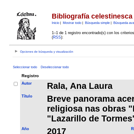
Bibliografía celestinesca
Inicio
|
Mostrar todo
|
Búsqueda simple
|
Búsqueda av
1–1 de 1 registro encontrado(s) con los criteri
(
RSS
):
Opciones de búsqueda y visualización
Seleccionar todo
Deseleccionar todo
Registro
Autor
Rala, Ana Laura
Título
Breve panorama acerc
religiosa nas obras "
"Lazarillo de Tormes
Año
2017
R