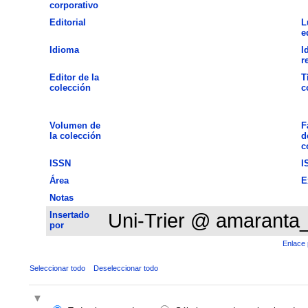
corporativo
Editorial
L
e
Idioma
I
r
Editor de la
T
colección
c
Volumen de
F
la colección
d
c
ISSN
I
Área
E
Notas
Insertado
Uni-Trier @ amaranta
por
Enlace 
Seleccionar todo
Deseleccionar todo