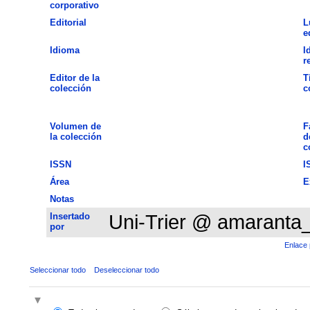
corporativo
Editorial
L
e
Idioma
I
r
Editor de la
T
colección
c
Volumen de
F
la colección
d
c
ISSN
I
Área
E
Notas
Insertado
Uni-Trier @ amaranta
por
Enlace 
Seleccionar todo
Deseleccionar todo