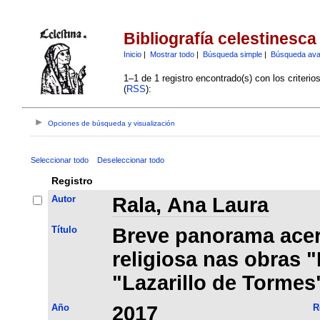
Bibliografía celestinesca
Inicio
|
Mostrar todo
|
Búsqueda simple
|
Búsqueda av
1–1 de 1 registro encontrado(s) con los criteri
(
RSS
):
Opciones de búsqueda y visualización
Seleccionar todo
Deseleccionar todo
Registro
Autor
Rala, Ana Laura
Título
Breve panorama acerc
religiosa nas obras "
"Lazarillo de Tormes
Año
2017
R