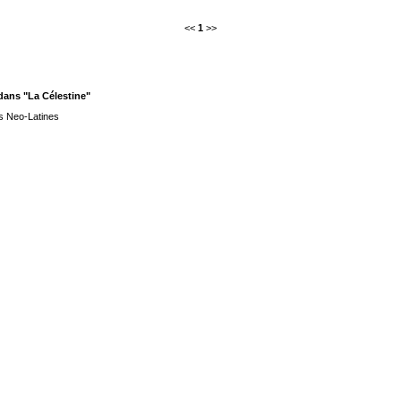
<<
1
>>
ans "La Célestine"
s Neo-Latines