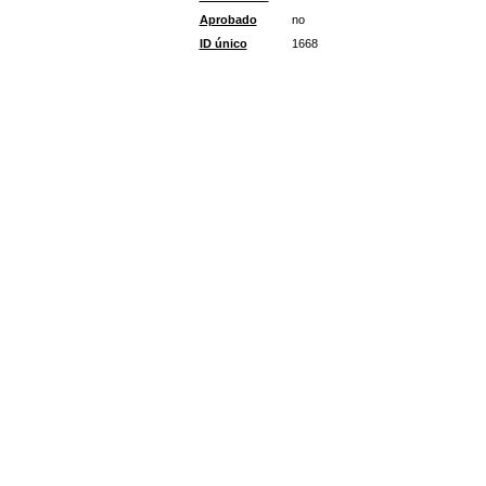
Aprobado
no
ID único
1668