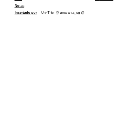
Notas
Insertado por
Uni-Trier @ amaranta_sg @