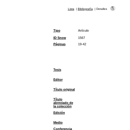
Lista
|
Bibliografía
|
Detalles
Tipo
Artículo
ID Snow
1567
Páginas
19-42
Tesis
Editor
Título original
Título
abreviado de
la colección
Edición
Medio
Conferencia