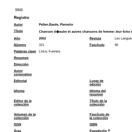
Inicio
Registro
Autor
Pellen.Barde, Pierrette
Título
Chanson d�aube et autres chansons de femme: leur écho d
Año
2002
Revista
Les Langue
Número
321
Fascículo
96
Palabras clave
Lírica
;
Fuentes
Resumen
Dirección
Autor
corporativo
Editorial
Lugar de
edición
Idioma
Idioma del
resumen
Editor de la
Título de la
colección
colección
Volumen de la
Fascículo de
colección
la colección
ISSN
ISBN
Área
Expedición