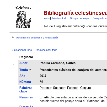
Bibliografía celestinesc
Inicio
|
Mostrar todo
|
Búsqueda simple
|
Búsqueda a
1–1 de 1 registro encontrado(s) con los criter
Opciones de búsqueda y visualización
Seleccionar todo
Deseleccionar todo
Registro
Autor
Padilla Carmona, Carles
Título
Precedentes clásicos del conjuro del acto ter
Año
2017
Número
36
Palabras
Petronio
;
Satiricón
;
Fuentes
;
Conjuro
clave
Resumen
El artículo presenta un análisis del conjuro de 
posible fuente del pasaje sería el “Satiricón” de 
Dirección