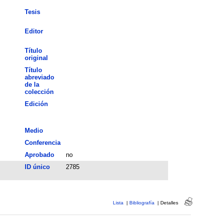
Tesis
Editor
Título
original
Título
abreviado
de la
colección
Edición
Medio
Conferencia
Aprobado
no
ID único
2785
Lista
|
Bibliografía
|
Detalles