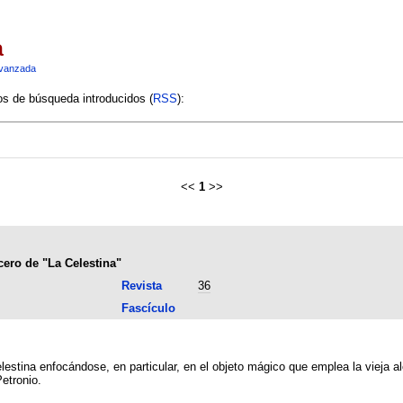
a
vanzada
ios de búsqueda introducidos (
RSS
):
<<
1
>>
cero de "La Celestina"
Revista
36
Fascículo
Celestina enfocándose, en particular, en el objeto mágico que emplea la vieja
Petronio.