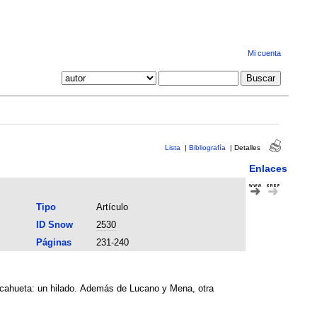
Mi cuenta
Lista
|
Bibliografía
|
Detalles
Enlaces
Tipo
Artículo
ID Snow
2530
Páginas
231-240
 alcahueta: un hilado. Además de Lucano y Mena, otra