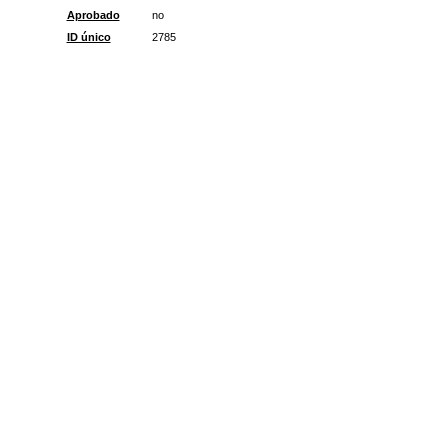
Aprobado
no
ID único
2785