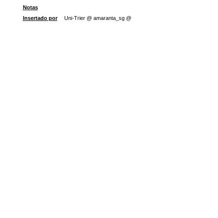
Notas
Insertado por
Uni-Trier @ amaranta_sg @