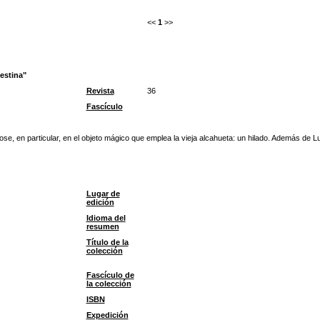
<<
1
>>
estina"
Revista
36
Fascículo
ose, en particular, en el objeto mágico que emplea la vieja alcahueta: un hilado. Además de Lu
Lugar de
edición
Idioma del
resumen
Título de la
colección
Fascículo de
la colección
ISBN
Expedición