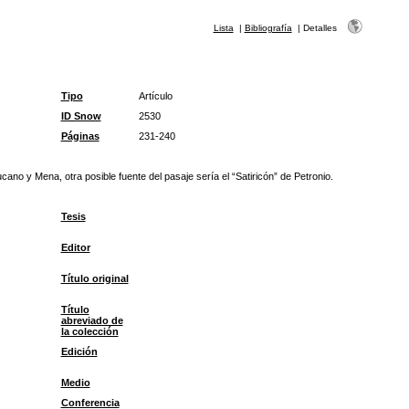
Lista
|
Bibliografía
|
Detalles
Tipo
Artículo
ID Snow
2530
Páginas
231-240
cano y Mena, otra posible fuente del pasaje sería el “Satiricón” de Petronio.
Tesis
Editor
Título original
Título
abreviado de
la colección
Edición
Medio
Conferencia