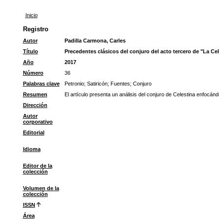
Inicio
Registro
Autor
Padilla Carmona, Carles
Título
Precedentes clásicos del conjuro del acto tercero de "La Cel
Año
2017
Número
36
Palabras clave
Petronio
;
Satiricón
;
Fuentes
;
Conjuro
Resumen
El artículo presenta un análisis del conjuro de Celestina enfocánd
Dirección
Autor
corporativo
Editorial
Idioma
Editor de la
colección
Volumen de la
colección
ISSN
Área