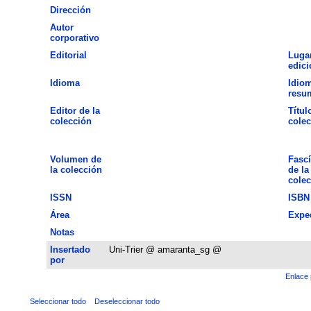
Dirección
Autor
corporativo
Editorial
Luga
edici
Idioma
Idiom
resu
Editor de la
Títul
colección
colec
Volumen de
Fascí
la colección
de la
colec
ISSN
ISBN
Área
Expe
Notas
Insertado
Uni-Trier @ amaranta_sg @
por
Enlace 
Seleccionar todo
Deseleccionar todo