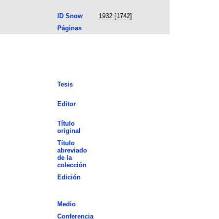
ID Snow
1932 [1742]
Páginas
Tesis
Editor
Título
original
Título
abreviado
de la
colección
Edición
Medio
Conferencia