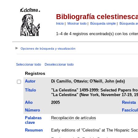
Bibliografía celestinesc
Inicio
|
Mostrar todo
|
Búsqueda simple
|
Búsqueda a
1–4 de 4 registros encontrado(s) con los crite
Opciones de búsqueda y visualización
Seleccionar todo
Deseleccionar todo
Registros
Autor
Di Camillo, Ottavio
;
O'Neill, John (eds)
Título
"La Celestina" 1499-1999: Selected Papers f
"La Celestina" (New York, November 17-19, 19
Año
2005
Revista
Número
Fascícu
Palabras
Recopilación de artículos
clave
Resumen
Early editions of “Celestina” at The Hispanic So