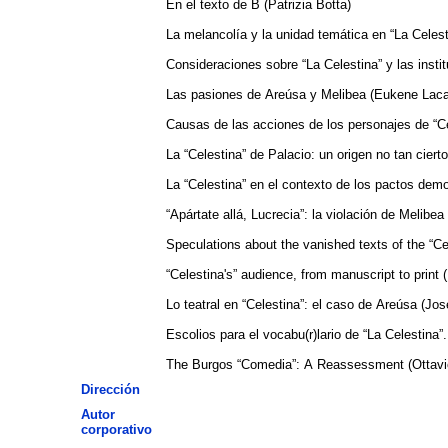
En el texto de B (Patrizia Botta)
La melancolía y la unidad temática en “La Celest
Consideraciones sobre “La Celestina” y las inst
Las pasiones de Areúsa y Melibea (Eukene Laca
Causas de las acciones de los personajes de “Ce
La “Celestina” de Palacio: un origen no tan ciert
La “Celestina” en el contexto de los pactos dem
“Apártate allá, Lucrecia”: la violación de Melibe
Speculations about the vanished texts of the “Ce
“Celestina's” audience, from manuscript to print 
Lo teatral en “Celestina”: el caso de Areúsa (Jo
Escolios para el vocabu(r)lario de “La Celestina
The Burgos “Comedia”: A Reassessment (Ottavio
Dirección
Autor
corporativo