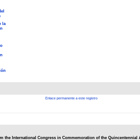
del
n
 la
ón
lo
ón
ión
Enlace permanente a este registro
rom the International Congress in Commemoration of the Quincentennial 