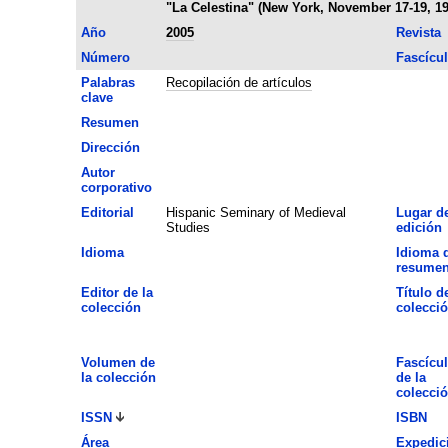
"La Celestina" (New York, November 17-19, 19
Año
2005
Revista
Número
Fascícu
Palabras
Recopilación de artículos
clave
Resumen
Dirección
Autor
corporativo
Editorial
Hispanic Seminary of Medieval
Lugar d
Studies
edición
Idioma
Idioma 
resume
Editor de la
Título de
colección
colecci
Volumen de
Fascícu
la colección
de la
colecci
ISSN
ISBN
Área
Expedic