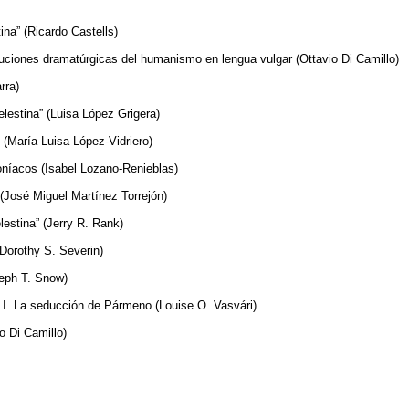
ina” (Ricardo Castells)
ituciones dramatúrgicas del humanismo en lengua vulgar (Ottavio Di Camillo)
rra)
lestina” (Luisa López Grigera)
o (María Luisa López-Vidriero)
oníacos (Isabel Lozano-Renieblas)
a (José Miguel Martínez Torrejón)
lestina” (Jerry R. Rank)
(Dorothy S. Severin)
seph T. Snow)
”. I. La seducción de Pármeno (Louise O. Vasvári)
 Di Camillo)