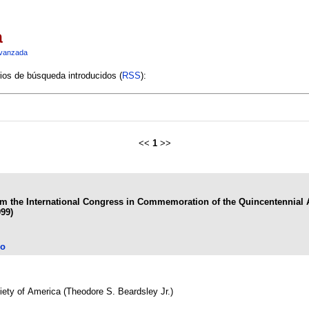
a
vanzada
rios de búsqueda introducidos (
RSS
):
<<
1
>>
rom the International Congress in Commemoration of the Quincentennial 
99)
lo
ciety of America (Theodore S. Beardsley Jr.)