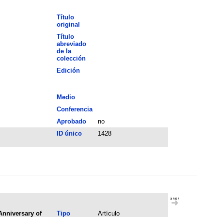
Título
original
Título
abreviado
de la
colección
Edición
Medio
Conferencia
Aprobado
no
ID único
1428
Anniversary of
Tipo
Artículo