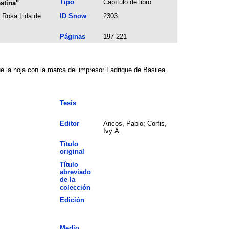
Tipo
Capítulo de libro
stina"
a Rosa Lida de
ID Snow
2303
Páginas
197-221
e la hoja con la marca del impresor Fadrique de Basilea
Tesis
Editor
Ancos, Pablo; Corfis,
Ivy A.
Título
original
Título
abreviado
de la
colección
Edición
Medio