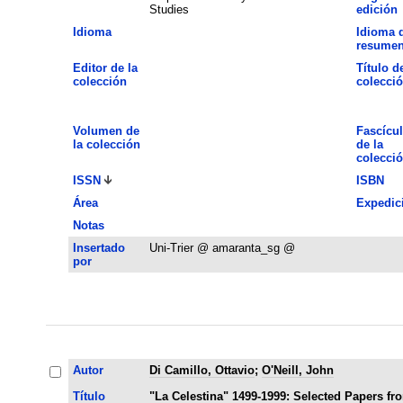
Studies
edición
Idioma
Idioma 
resume
Editor de la
Título de
colección
colecci
Volumen de
Fascícu
la colección
de la
colecci
ISSN
ISBN
Área
Expedic
Notas
Insertado
Uni-Trier @ amaranta_sg @
por
Autor
Di Camillo, Ottavio
;
O'Neill, John
Título
"La Celestina" 1499-1999: Selected Papers f