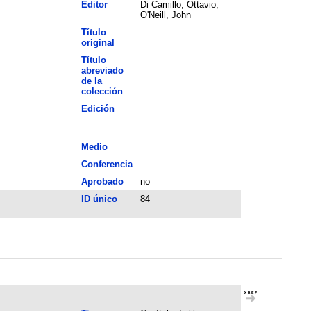
Editor
Di Camillo, Ottavio;
O'Neill, John
Título
original
Título
abreviado
de la
colección
Edición
Medio
Conferencia
Aprobado
no
ID único
84