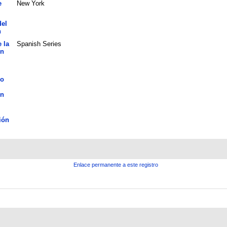
e
New York
del
n
 la
Spanish Series
ón
lo
ón
ión
Enlace permanente a este registro