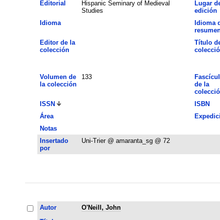
Editorial
Hispanic Seminary of Medieval
Lugar d
Studies
edición
Idioma
Idioma 
resume
Editor de la
Título de
colección
colecci
Volumen de
133
Fascícu
la colección
de la
colecci
ISSN
ISBN
Área
Expedic
Notas
Insertado
Uni-Trier @ amaranta_sg @ 72
por
Autor
O'Neill, John