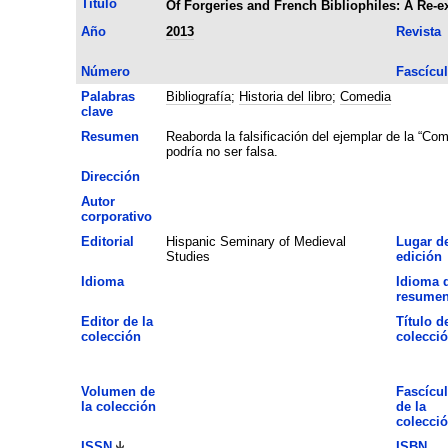
Título
Of Forgeries and French Bibliophiles: A Re-e
Año
2013
Revista
Número
Fascícu
Palabras
Bibliografía
;
Historia del libro
;
Comedia
clave
Resumen
Reaborda la falsificación del ejemplar de la “C
podría no ser falsa.
Dirección
Autor
corporativo
Editorial
Hispanic Seminary of Medieval
Lugar d
Studies
edición
Idioma
Idioma 
resume
Editor de la
Título de
colección
colecci
Volumen de
Fascícu
la colección
de la
colecci
ISSN
ISBN