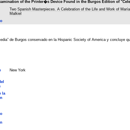
xamination of the Printer�s Device Found in the Burgos Edition of "Cele
Two Spanish Masterpieces. A Celebration of the Life and Work of Marí
Malkiel
lo
omedia” de Burgos conservado en la Hispanic Society of America y concluye qu
e
New York
del
n
 la
ón
lo
ón