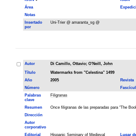
Área
Expedic
Notas
Insertado
Uni-Trier @ amaranta_sg @
por
Autor
Di Camillo, Ottavio
;
O'Neill, John
Título
Watermarks from "Celestina" 1499
Año
2005
Revista
Número
Fascícu
Palabras
Filigranas
clave
Resumen
Once filigranas de las preparadas para “The Book
Dirección
Autor
corporativo
Editorial
Hispanic Seminary of Medieval
Lugar d