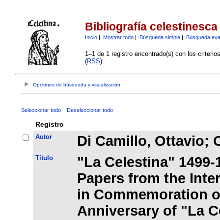
Bibliografía celestinesca
Inicio
|
Mostrar todo
|
Búsqueda simple
|
Búsqueda av
1–1 de 1 registro encontrado(s) con los criteri
(
RSS
):
Opciones de búsqueda y visualización
Seleccionar todo
Deseleccionar todo
Registro
Autor
Di Camillo, Ottavio
;
O
Título
"La Celestina" 1499-
Papers from the Inte
in Commemoration of
Anniversary of "La C