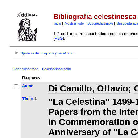
Bibliografía celestinesca
Inicio
|
Mostrar todo
|
Búsqueda simple
|
Búsqueda av
1–1 de 1 registro encontrado(s) con los criteri
(
RSS
):
Opciones de búsqueda y visualización
Seleccionar todo
Deseleccionar todo
Registro
Autor
Di Camillo, Ottavio
;
O
Título
"La Celestina" 1499-
Papers from the Inte
in Commemoration of
Anniversary of "La C