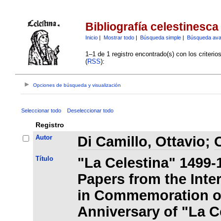
Bibliografía celestinesca
Inicio
|
Mostrar todo
|
Búsqueda simple
|
Búsqueda av
1–1 de 1 registro encontrado(s) con los criteri
(
RSS
):
Opciones de búsqueda y visualización
Seleccionar todo
Deseleccionar todo
Registro
Autor
Di Camillo, Ottavio
;
O
Título
"La Celestina" 1499-
Papers from the Inte
in Commemoration of
Anniversary of "La C