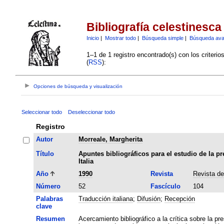
Bibliografía celestinesca
Inicio
|
Mostrar todo
|
Búsqueda simple
|
Búsqueda av
1–1 de 1 registro encontrado(s) con los criteri
(
RSS
):
Opciones de búsqueda y visualización
Seleccionar todo
Deseleccionar todo
Registro
Autor
Morreale, Margherita
Título
Apuntes bibliográficos para el estudio de la pr
Italia
Año
1990
Revista
Revista de
Número
52
Fascículo
104
Palabras
Traducción italiana
;
Difusión
;
Recepción
clave
Resumen
Acercamiento bibliográfico a la crítica sobre la pr