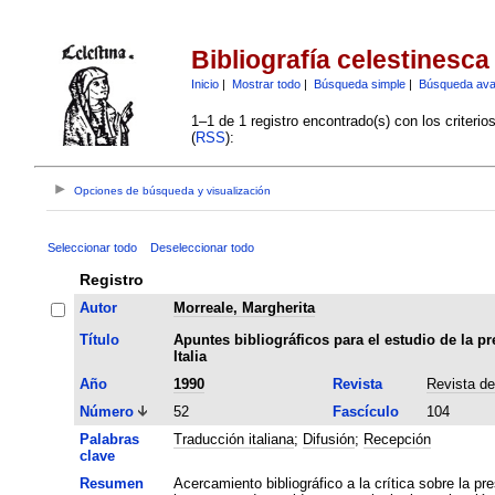
Bibliografía celestinesca
Inicio
|
Mostrar todo
|
Búsqueda simple
|
Búsqueda av
1–1 de 1 registro encontrado(s) con los criteri
(
RSS
):
Opciones de búsqueda y visualización
Seleccionar todo
Deseleccionar todo
Registro
Autor
Morreale, Margherita
Título
Apuntes bibliográficos para el estudio de la pr
Italia
Año
1990
Revista
Revista de
Número
52
Fascículo
104
Palabras
Traducción italiana
;
Difusión
;
Recepción
clave
Resumen
Acercamiento bibliográfico a la crítica sobre la pr